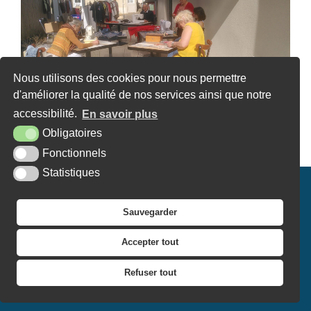
Nous utilisons des cookies pour nous permettre
d'améliorer la qualité de nos services ainsi que notre
accessibilité.
En savoir plus
Obligatoires
Article publié le lundi 18 novembre 2024
Fonctionnels
Statistiques
Mairie de Mézières-sous-Lavardin
Sauvegarder
22, route de Beaumont
72240 Mézières-sous-Lavardin
Tél. 02 43 20 52 61
Accepter tout
PLAN DU SITE
MENTIONS LÉGALES
ACCESSIBILITÉ
Refuser tout
CONTACT
KREA3